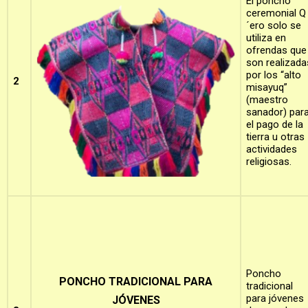
El poncho
ceremonial Q
´ero solo se
utiliza en
ofrendas que
son realizada
por los “alto
2
misayuq”
(maestro
sanador) par
el pago de la
tierra u otras
actividades
religiosas.
Poncho
PONCHO TRADICIONAL PARA
tradicional
para jóvenes
JÓVENES