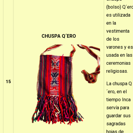
(bolso) Q´er
es utilizada
en la
vestimenta
CHUSPA Q´ERO
de los
varones y es
usada en las
ceremonias
religiosas.
15
La chuspa Q
´ero, en el
tiempo Inca
servía para
guardar sus
sagradas
hojas de